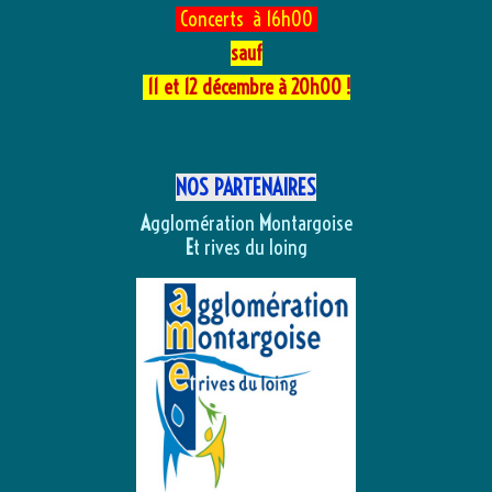
Concerts à 16h00
sauf
11 et 12 décembre à 20h00 !
NOS PARTENAIRES
A
gglomération
M
ontargoise
E
t rives du loing