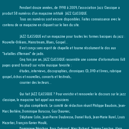
Pendant douze années, de 1998 à 2009, l'association Jazz Classique a
produit 58 numéros d'un magazine intitulé JAZZ CLASSIQUE.
Tous ces numéros sont encore disponibles. Faites connaissance avec le
contenu de ce magazine en cliquant sur le lien du site.
JAZZ CLASSIQUE est un magazine pour toutes les formes basiques du jazz :
Nouvelle-Orléans, Mainstream, Blues, Gospel...
Il est conçu sans esprit de chapelle et tourne résolument le dos aux
"batailles d'Hernani" de jadis.
Cinq fois par an, JAZZ CLASSIQUE rassemble une somme d'informations (48
pages grand format) sur votre musique favorite :
études, interviews, discographies, chroniques CD, DVD et livres, rubrique
gospel, échos et nouvelles, concerts et festivals,
courrier des lecteurs...
Qui fait JAZZ CLASSIQUE ? Pour enrichir et renouveler le discours sur le jazz
classique, le magazine fait appel aux musiciens
les plus compétents. Le comité de rédaction réunit Philippe Baudoin, Jean-
Marc Berlière, Dominique Burucoa, Guy Chauvier,
Stéphane Colin, Jean-Pierre Daubresse, Daniel Huck, Jean-Marie Hurel, Louis
Mazetier, François-Xavier Moulé,
Dominique Périchon, Boss Quéraud, Marc Richard, Tommy Sancton, Alain