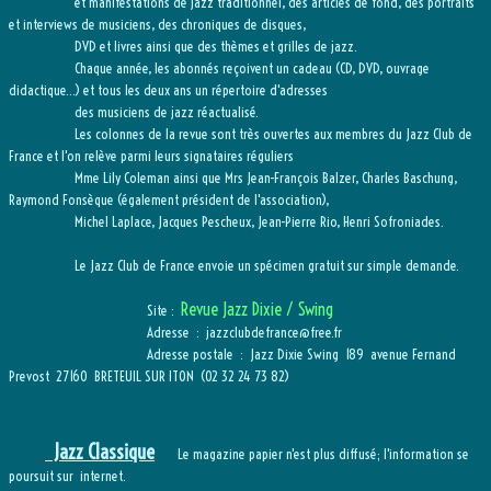
et manifestations de jazz traditionnel, des articles de fond, des portraits
et interviews de musiciens, des chroniques de disques,
DVD et livres ainsi que des thèmes et grilles de jazz.
Chaque année, les abonnés reçoivent un cadeau (CD, DVD, ouvrage
didactique…) et tous les deux ans un répertoire d'adresses
des musiciens de jazz réactualisé.
Les colonnes de la revue sont très ouvertes aux membres du Jazz Club de
France et l'on relève parmi leurs signataires réguliers
Mme Lily Coleman ainsi que Mrs Jean-François Balzer, Charles Baschung,
Raymond Fonsèque (également président de l'association),
Michel Laplace, Jacques Pescheux, Jean-Pierre Rio, Henri Sofroniades.
Le Jazz Club de France envoie un spécimen gratuit sur simple demande.
Revue Jazz Dixie / Swing
Site :
Adresse : jazzclubdefrance@free.fr
Adresse postale : Jazz Dixie Swing 189 avenue Fernand
Prevost 27160 BRETEUIL SUR ITON (02 32 24 73 82)
Jazz Classique
Le magazine papier n'est plus diffusé; l'information se
poursuit sur internet.