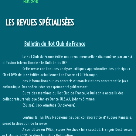
MUSICWEB
LES REVUES SPÉCIALISÈES
Bulletin du Hot Club de France
Le Hot Club de France édite une revue mensuelle - dix numéros par an - à
diffusion internationale : Le Bulletin du HCF.
Cette revue contient des analyses critiques approfondies des principaux
CD et DVD de jazz édités actuellement en France et à l'étranger,
des informations sur les concerts et manifestations concernant le jazz
authentique. Des spécialistes s'y expriment régulièrement.
Outre des membres du Hot Club de France, le Bulletin a accueilli des
collaborateurs tels que Stanley Dance (U.S.A.), Johnny Simmen
(Suisse), Jack Armitage (Angleterre) .
Continuité : En 1975 Madeleine Gautier, collaboratrice d' Hugues Panassié,
prend la direction de la revue.
A son décès en 1983, Jacques Pescheux lui a succèdé. François Desbrosses
est, depuis 2004, le directeur de la Publication.