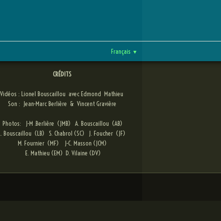
Français
▼
CRÉDITS
Vidéos : Lionel Bouscaillou avec Edmond Mathieu
Son : Jean-Marc Berlière & Vincent Gravière
Photos: J-M .Berlière (JMB) A. Bouscaillou (AB)
.
Bouscaillou (LB) S. Chabrol (SC) J. Foucher (JF)
M. Fournier (MF)
J-C. Masson (JCM)
E. Mathieu (EM) D. Vilaine (DV)